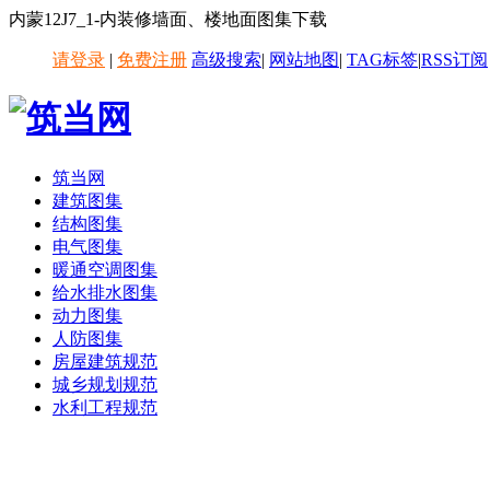
内蒙12J7_1-内装修墙面、楼地面图集下载
请登录
|
免费注册
高级搜索
|
网站地图
|
TAG标签
|
RSS订阅
筑当网
建筑图集
结构图集
电气图集
暖通空调图集
给水排水图集
动力图集
人防图集
房屋建筑规范
城乡规划规范
水利工程规范