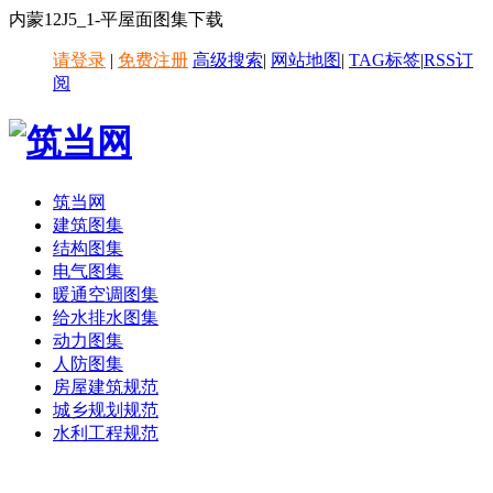
内蒙12J5_1-平屋面图集下载
请登录
|
免费注册
高级搜索
|
网站地图
|
TAG标签
|
RSS订
阅
筑当网
建筑图集
结构图集
电气图集
暖通空调图集
给水排水图集
动力图集
人防图集
房屋建筑规范
城乡规划规范
水利工程规范