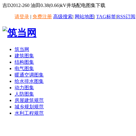
吉D2012-260 油田0.38(0.66)kV井场配电图集下载
请登录
|
免费注册
高级搜索
|
网站地图
|
TAG标签
|
RSS订阅
筑当网
建筑图集
结构图集
电气图集
暖通空调图集
给水排水图集
动力图集
人防图集
房屋建筑规范
城乡规划规范
水利工程规范