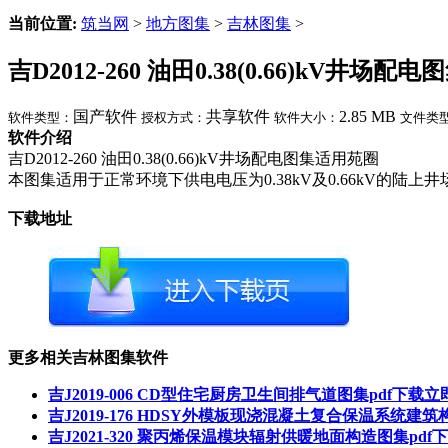
当前位置:
筑当网
>
地方图集
>
吉林图集
>
吉D2012-260 油田0.38(0.66)kV井场配
国产软件
共享软件
2.85 MB
软件类型：
授权方式：
软件大小：
文件类
软件介绍
吉D2012-260 油田0.38(0.66)kV井场配电图集适用苑圈
本图集适用于正常环境下供电电压为0.38kV及0.66kV的陆
下载地址
更多相关吉林图集软件
吉J2019-006 CD型住宅厨房卫生间排气道图集pdf下载
立
吉J2019-176 HDSY外模板现浇混凝土复合保温系统建筑
吉J2021-320 聚丙烯保温模块辐射供暖地面构造图集pdf