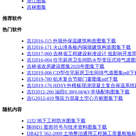
浙江图集
吉林图集
推荐软件
热门软件
吉J2016-115 外墙外保温建筑构造图集下载
吉J2016-171 火山渣条板内隔墙建筑构造图集下载
吉J2017-060 吉林省工程建设标准设计 低影响
吉J2016-004 住宅厨房卫生间防火型变压式排气道
吉林省农房建设图集2020年图集下载
吉J2019-006 CD型住宅厨房卫生间排气道图集pdf下
吉J2019-780 铝木复合节能门窗图集pdf下载
吉J2019-176 HDSY外模板现浇混凝土复合保温系
吉D2012-260 油田0.38(0.66)kV井场配电图集下载
吉G2012-410 预应力混凝土空心方桩图集下载
随机内容
12J2 地下工程防水图集下载
陕09D1 图形符号与技术资料图集下载
DB42∕T 562-2009 土地整治通用工程施工质量检