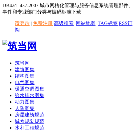
DB42∕T 437-2007 城市网格化管理与服务信息系统管理部件、
事件和专业部门分类与编码标准下载
请登录
|
免费注册
高级搜索
|
网站地图
|
TAG标签
|
RSS订
阅
筑当网
建筑图集
结构图集
电气图集
暖通空调图集
给水排水图集
动力图集
人防图集
房屋建筑规范
城乡规划规范
水利工程规范