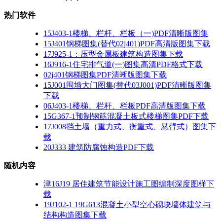
热门软件
15J403-1楼梯、栏杆、栏板（一)PDF清晰版图集
15J401钢梯图集(替代02j401)PDF高清版图集下载
17J925-1：压型金属板建筑构造图集下载
16J916-1住宅排气道(一)图集高清PDF格式下载
02j401钢梯图集PDF清晰版图集下载
15J001围墙大门图集(替代03J001)PDF清晰版图集
下载
06J403-1楼梯、栏杆、栏板PDF高清版图集下载
15G367-1预制钢筋混凝土板式楼梯图集PDF下载
17J008挡土墙（重力式、衡重式、悬臂式）图集下
载
20J333 建筑防腐蚀构造PDF下载
随机内容
津16J19 居住建筑节能设计施工图编制深度图样下
载
19J102-1 19G613混凝土小型空心砌块墙体建筑与
结构构造图集下载