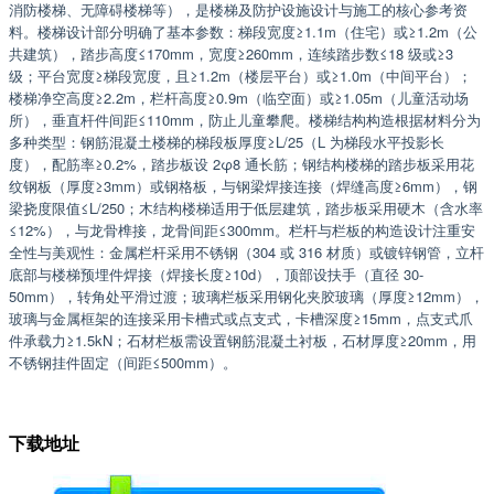
消防楼梯、无障碍楼梯等），是楼梯及防护设施设计与施工的核心参考资
料。​楼梯设计部分明确了基本参数：梯段宽度≥1.1m（住宅）或≥1.2m（公
共建筑），踏步高度≤170mm，宽度≥260mm，连续踏步数≤18 级或≥3
级；平台宽度≥梯段宽度，且≥1.2m（楼层平台）或≥1.0m（中间平台）；
楼梯净空高度≥2.2m，栏杆高度≥0.9m（临空面）或≥1.05m（儿童活动场
所），垂直杆件间距≤110mm，防止儿童攀爬。​楼梯结构构造根据材料分为
多种类型：钢筋混凝土楼梯的梯段板厚度≥L/25（L 为梯段水平投影长
度），配筋率≥0.2%，踏步板设 2φ8 通长筋；钢结构楼梯的踏步板采用花
纹钢板（厚度≥3mm）或钢格板，与钢梁焊接连接（焊缝高度≥6mm），钢
梁挠度限值≤L/250；木结构楼梯适用于低层建筑，踏步板采用硬木（含水率
≤12%），与龙骨榫接，龙骨间距≤300mm。​栏杆与栏板的构造设计注重安
全性与美观性：金属栏杆采用不锈钢（304 或 316 材质）或镀锌钢管，立杆
底部与楼梯预埋件焊接（焊接长度≥10d），顶部设扶手（直径 30-
50mm），转角处平滑过渡；玻璃栏板采用钢化夹胶玻璃（厚度≥12mm），
玻璃与金属框架的连接采用卡槽式或点支式，卡槽深度≥15mm，点支式爪
件承载力≥1.5kN；石材栏板需设置钢筋混凝土衬板，石材厚度≥20mm，用
不锈钢挂件固定（间距≤500mm）。
下载地址