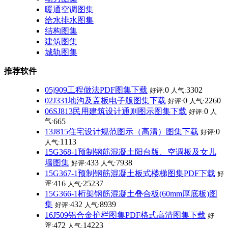
暖通空调图集
给水排水图集
结构图集
建筑图集
城轨图集
推荐软件
05j909工程做法PDF图集下载
0
3302
好评:
人气:
02J331地沟及盖板电子版图集下载
0
2260
好评:
人气:
06SJ813民用建筑设计通则图示图集下载
0
好评:
人
气:
665
13J815住宅设计规范图示（高清）图集下载
0
好评:
1113
人气:
15G368-1预制钢筋混凝土阳台版、空调板及女儿
墙图集
433
7938
好评:
人气:
15G367-1预制钢筋混凝土板式楼梯图集PDF下载
好
评:
416
25237
人气:
15G366-1桁架钢筋混凝土叠合板(60mm厚底板)图
集
432
8939
好评:
人气:
16J509铝合金护栏图集PDF格式高清图集下载
好
评:
472
14223
人气: