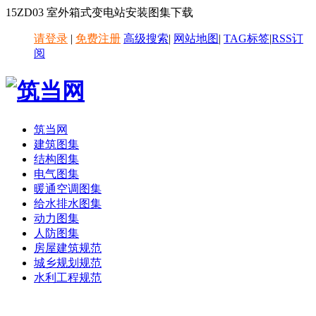
15ZD03 室外箱式变电站安装图集下载
请登录
|
免费注册
高级搜索
|
网站地图
|
TAG标签
|
RSS订
阅
筑当网
建筑图集
结构图集
电气图集
暖通空调图集
给水排水图集
动力图集
人防图集
房屋建筑规范
城乡规划规范
水利工程规范