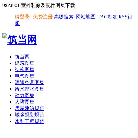
98ZJ901 室外装修及配件图集下载
请登录
|
免费注册
高级搜索
|
网站地图
|
TAG标签
|
RSS订
阅
筑当网
建筑图集
结构图集
电气图集
暖通空调图集
给水排水图集
动力图集
人防图集
房屋建筑规范
城乡规划规范
水利工程规范