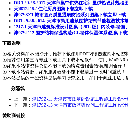
DB∕T29-26-2017 天津市集中供热住宅计量供热设计规
天津12J15-1住宅厨房图集下载
立即下载
津07SSZ1 城市道路质量通病防治系列图集下载
立即下载
DBT29-88-2014_天津市民用建筑围护结构节能检测技
12J7-1 天津市建筑标准设计图集（2012版）内装修-墙
津07SJ112 围护结构保温构造(CL墙体保温体系)图集下载
下载说明
☉相关资料如不能打开，推荐下载使用PDF阅读器查阅本站资
☉推荐使用第三方专业下载工具下载本站软件，使用 WinRAR v
☉如果本站该资料总是不能下载的请点击报告错误,谢谢合作！
☉下载本站资源，如果服务器暂不能下载请过一段时间重试！
☉本站提供的一些资料是供学习研究之用，如用于商业用途，
------分隔线----------------------------
上一篇：
津17SZ-11 天津市市政基础设施工程施工图设
下一篇：
津17SZ-13 天津市市政基础设施工程施工图设
赞助商链接