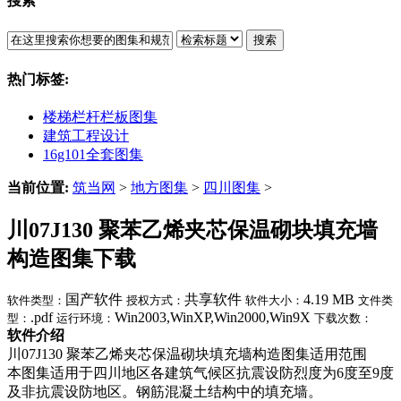
搜索
搜索
热门标签:
楼梯栏杆栏板图集
建筑工程设计
16g101全套图集
当前位置:
筑当网
>
地方图集
>
四川图集
>
川07J130 聚苯乙烯夹芯保温砌块填充墙
构造图集下载
国产软件
共享软件
4.19 MB
软件类型：
授权方式：
软件大小：
文件类
.pdf
Win2003,WinXP,Win2000,Win9X
型：
运行环境：
下载次数：
软件介绍
川07J130 聚苯乙烯夹芯保温砌块填充墙构造图集适用范围
本图集适用于四川地区各建筑气候区抗震设防烈度为6度至9度
及非抗震设防地区。钢筋混凝土结构中的填充墙。