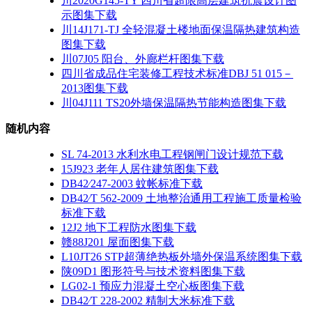
川2020G145-TY 四川省超限高层建筑抗震设计图
示图集下载
川14J171-TJ 全轻混凝土楼地面保温隔热建筑构造
图集下载
川07J05 阳台、外廊栏杆图集下载
四川省成品住宅装修工程技术标准DBJ 51 015－
2013图集下载
川04J111 TS20外墙保温隔热节能构造图集下载
随机内容
SL 74-2013 水利水电工程钢闸门设计规范下载
15J923 老年人居住建筑图集下载
DB42∕247-2003 蚊帐标准下载
DB42∕T 562-2009 土地整治通用工程施工质量检验
标准下载
12J2 地下工程防水图集下载
赣88J201 屋面图集下载
L10JT26 STP超薄绝热板外墙外保温系统图集下载
陕09D1 图形符号与技术资料图集下载
LG02-1 预应力混凝土空心板图集下载
DB42∕T 228-2002 精制大米标准下载