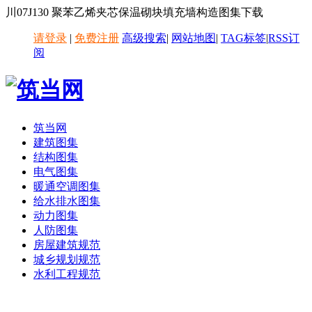
川07J130 聚苯乙烯夹芯保温砌块填充墙构造图集下载
请登录
|
免费注册
高级搜索
|
网站地图
|
TAG标签
|
RSS订
阅
筑当网
建筑图集
结构图集
电气图集
暖通空调图集
给水排水图集
动力图集
人防图集
房屋建筑规范
城乡规划规范
水利工程规范