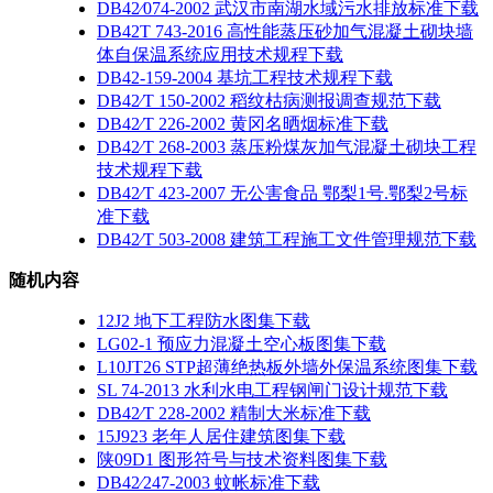
DB42∕074-2002 武汉市南湖水域污水排放标准下载
DB42T 743-2016 高性能蒸压砂加气混凝土砌块墙
体自保温系统应用技术规程下载
DB42-159-2004 基坑工程技术规程下载
DB42∕T 150-2002 稻纹枯病测报调查规范下载
DB42∕T 226-2002 黄冈名晒烟标准下载
DB42∕T 268-2003 蒸压粉煤灰加气混凝土砌块工程
技术规程下载
DB42∕T 423-2007 无公害食品 鄂梨1号.鄂梨2号标
准下载
DB42∕T 503-2008 建筑工程施工文件管理规范下载
随机内容
12J2 地下工程防水图集下载
LG02-1 预应力混凝土空心板图集下载
L10JT26 STP超薄绝热板外墙外保温系统图集下载
SL 74-2013 水利水电工程钢闸门设计规范下载
DB42∕T 228-2002 精制大米标准下载
15J923 老年人居住建筑图集下载
陕09D1 图形符号与技术资料图集下载
DB42∕247-2003 蚊帐标准下载