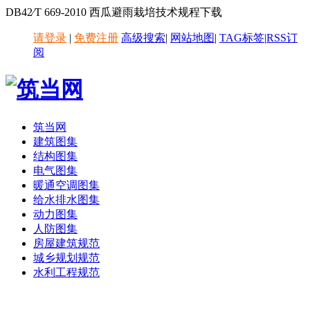
DB42∕T 669-2010 西瓜避雨栽培技术规程下载
请登录
|
免费注册
高级搜索
|
网站地图
|
TAG标签
|
RSS订
阅
筑当网
建筑图集
结构图集
电气图集
暖通空调图集
给水排水图集
动力图集
人防图集
房屋建筑规范
城乡规划规范
水利工程规范