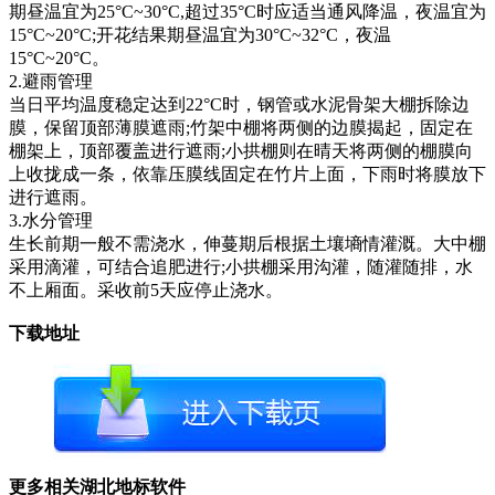
期昼温宜为25°C~30°C,超过35°C时应适当通风降温，夜温宜为
15°C~20°C;开花结果期昼温宜为30°C~32°C，夜温
15°C~20°C。
2.避雨管理
当日平均温度稳定达到22°C时，钢管或水泥骨架大棚拆除边
膜，保留顶部薄膜遮雨;竹架中棚将两侧的边膜揭起，固定在
棚架上，顶部覆盖进行遮雨;小拱棚则在晴天将两侧的棚膜向
上收拢成一条，依靠压膜线固定在竹片上面，下雨时将膜放下
进行遮雨。
3.水分管理
生长前期一般不需浇水，伸蔓期后根据土壤墒情灌溉。大中棚
采用滴灌，可结合追肥进行;小拱棚采用沟灌，随灌随排，水
不上厢面。采收前5天应停止浇水。
下载地址
更多相关湖北地标软件