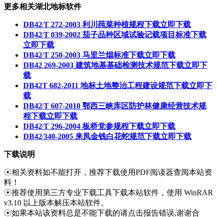
更多相关湖北地标软件
DB42∕T 272-2003 利川莼菜种植规程下载
立即下载
DB42∕T 039-2002 茄子品种区域试验记载项目标准下载
立即下载
DB42∕T 250-2003 马里兰烟标准下载
立即下载
DB42 269-2003 建筑地基基础检测技术规范下载
立即下
载
DB42T 682-2011 地标土地整治工程建设规范下载
立即下
载
DB42∕T 607-2010 鄂西三峡库区防护林健康经营技术规
程下载
立即下载
DB42∕T 296-2004 板桥党参规程下载
立即下载
DB42∕340-2005 来凤金钱白花蛇规范下载
立即下载
下载说明
☉相关资料如不能打开，推荐下载使用PDF阅读器查阅本站资
料！
☉推荐使用第三方专业下载工具下载本站软件，使用 WinRAR
v3.10 以上版本解压本站软件。
☉如果本站该资料总是不能下载的请点击报告错误,谢谢合