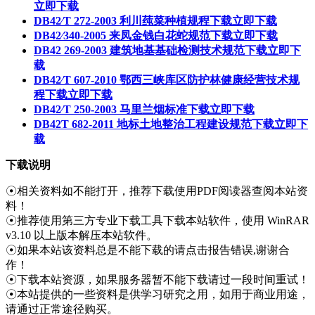
立即下载
DB42∕T 272-2003 利川莼菜种植规程下载
立即下载
DB42∕340-2005 来凤金钱白花蛇规范下载
立即下载
DB42 269-2003 建筑地基基础检测技术规范下载
立即下
载
DB42∕T 607-2010 鄂西三峡库区防护林健康经营技术规
程下载
立即下载
DB42∕T 250-2003 马里兰烟标准下载
立即下载
DB42T 682-2011 地标土地整治工程建设规范下载
立即下
载
下载说明
☉相关资料如不能打开，推荐下载使用PDF阅读器查阅本站资
料！
☉推荐使用第三方专业下载工具下载本站软件，使用 WinRAR
v3.10 以上版本解压本站软件。
☉如果本站该资料总是不能下载的请点击报告错误,谢谢合
作！
☉下载本站资源，如果服务器暂不能下载请过一段时间重试！
☉本站提供的一些资料是供学习研究之用，如用于商业用途，
请通过正常途径购买。