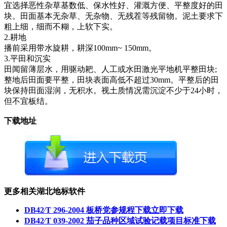
宜选择恶性杂草基数低、保水性好、灌溉方便、平整度好的田
块。田面基本无杂草、无杂物、无残茬等残留物。泥土要求下
粗上细，细而不糊，上软下实。
2.耕地
播前采用带水旋耕，耕深100mm~ 150mm。
3.平田和沉实
田闻留薄层水，用驱动耙、人工或水田激光平地机平整田块;
整地后田面要平整，田块表面高低不超过30mm。平整后的田
块保持田面湿润，无积水。视土质情况需沉淀不少于24小时，
但不宜板结。
下载地址
更多相关湖北地标软件
DB42∕T 296-2004 板桥党参规程下载
立即下载
DB42∕T 039-2002 茄子品种区域试验记载项目标准下载