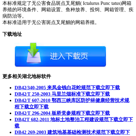
本标准规定了无公害食品斑点叉尾鯝( Ictalurus Punc tatus)网箱
养殖的环境条件、网箱设置、鱼种放养、投饲、网箱管理、疾
病防治等。
本标准适用于无公害斑点叉尾鯝的网箱养殖。
下载地址
更多相关湖北地标软件
DB42∕340-2005 来凤金钱白花蛇规范下载
立即下载
DB42∕T 250-2003 马里兰烟标准下载
立即下载
DB42∕T 607-2010 鄂西三峡库区防护林健康经营技术规
程下载
立即下载
DB42∕T 296-2004 板桥党参规程下载
立即下载
DB42T 682-2011 地标土地整治工程建设规范下载
立即下
载
DB42 269-2003 建筑地基基础检测技术规范下载
立即下