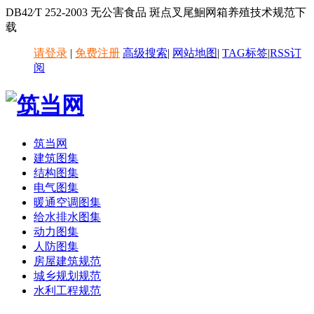
DB42∕T 252-2003 无公害食品 斑点叉尾鮰网箱养殖技术规范下
载
请登录
|
免费注册
高级搜索
|
网站地图
|
TAG标签
|
RSS订
阅
筑当网
建筑图集
结构图集
电气图集
暖通空调图集
给水排水图集
动力图集
人防图集
房屋建筑规范
城乡规划规范
水利工程规范