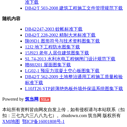
准下载
DB42∕T 503-2008 建筑工程施工文件管理规范下载
随机内容
DB42∕247-2003 蚊帐标准下载
DB42∕T 228-2002 精制大米标准下载
陕09D1 图形符号与技术资料图集下载
12J2 地下工程防水图集下载
15J923 老年人居住建筑图集下载
SL 74-2013 水利水电工程钢闸门设计规范下载
赣88J201 屋面图集下载
LG02-1 预应力混凝土空心板图集下载
DB42∕T 562-2009 土地整治通用工程施工质量检验
标准下载
L10JT26 STP超薄绝热板外墙外保温系统图集下载
Powered by
筑当网
51La
本站所有资料皆由网友自发上传，如有侵权请与本站联系（扣
扣：三七九六三八八九七）。zhudown.com 筑当网 版权所有
XMl地图
鄂ICP备16001808号-1