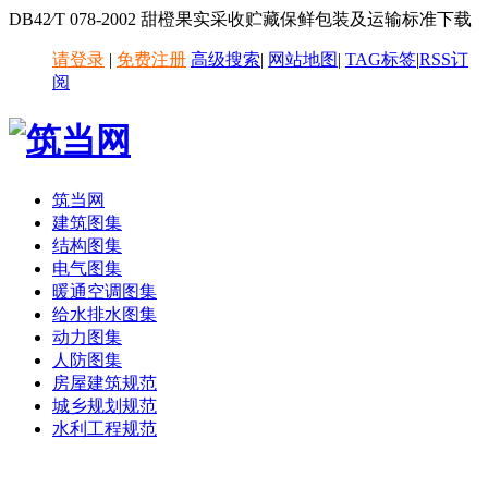
DB42∕T 078-2002 甜橙果实采收贮藏保鲜包装及运输标准下载
请登录
|
免费注册
高级搜索
|
网站地图
|
TAG标签
|
RSS订
阅
筑当网
建筑图集
结构图集
电气图集
暖通空调图集
给水排水图集
动力图集
人防图集
房屋建筑规范
城乡规划规范
水利工程规范