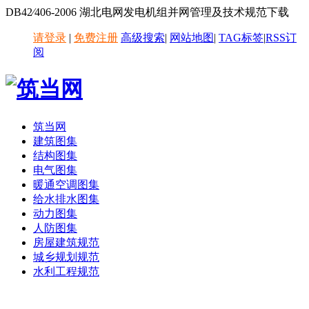
DB42∕406-2006 湖北电网发电机组并网管理及技术规范下载
请登录
|
免费注册
高级搜索
|
网站地图
|
TAG标签
|
RSS订
阅
筑当网
建筑图集
结构图集
电气图集
暖通空调图集
给水排水图集
动力图集
人防图集
房屋建筑规范
城乡规划规范
水利工程规范