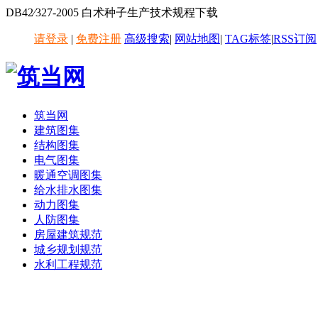
DB42∕327-2005 白术种子生产技术规程下载
请登录
|
免费注册
高级搜索
|
网站地图
|
TAG标签
|
RSS订阅
筑当网
建筑图集
结构图集
电气图集
暖通空调图集
给水排水图集
动力图集
人防图集
房屋建筑规范
城乡规划规范
水利工程规范