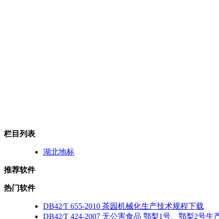
栏目列表
湖北地标
推荐软件
热门软件
DB42∕T 655-2010 茶园机械化生产技术规程下载
DB42∕T 424-2007 无公害食品 鄂梨1号、鄂梨2