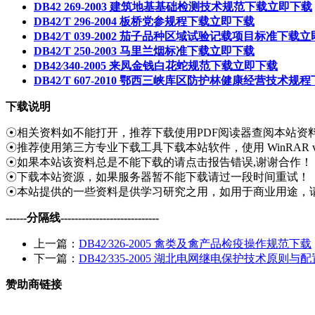
DB42 269-2003 建筑地基基础检测技术规范下载
立即下载
DB42∕T 296-2004 板桥党参规程下载
立即下载
DB42∕T 039-2002 茄子品种区域试验记载项目标准下载
立
DB42∕T 250-2003 马里兰烟标准下载
立即下载
DB42∕340-2005 来凤金钱白花蛇规范下载
立即下载
DB42∕T 607-2010 鄂西三峡库区防护林健康经营技术规
下载说明
☉相关资料如不能打开，推荐下载使用PDF阅读器查阅本站资
☉推荐使用第三方专业下载工具下载本站软件，使用 WinRAR v
☉如果本站该资料总是不能下载的请点击报告错误,谢谢合作！
☉下载本站资源，如果服务器暂不能下载请过一段时间重试！
☉本站提供的一些资料是供学习研究之用，如用于商业用途，
------分隔线----------------------------
上一篇：
DB42∕326-2005 禽类及禽产品检疫操作规范下载
下一篇：
DB42∕335-2005 湖北电网继电保护技术原则
赞助商链接