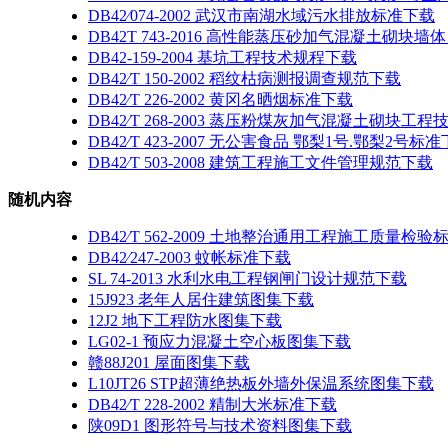
DB42∕074-2002 武汉市南湖水域污水排放标准下载
DB42T 743-2016 高性能蒸压砂加气混凝土砌
DB42-159-2004 基坑工程技术规程下载
DB42∕T 150-2002 稻纹枯病测报调查规范下载
DB42∕T 226-2002 黄冈名晒烟标准下载
DB42∕T 268-2003 蒸压粉煤灰加气混凝土砌块工
DB42∕T 423-2007 无公害食品 鄂梨1号.鄂梨2号标
DB42∕T 503-2008 建筑工程施工文件管理规范下载
随机内容
DB42∕T 562-2009 土地整治通用工程施工质量检
DB42∕247-2003 蚊帐标准下载
SL 74-2013 水利水电工程钢闸门设计规范下载
15J923 老年人居住建筑图集下载
12J2 地下工程防水图集下载
LG02-1 预应力混凝土空心板图集下载
赣88J201 屋面图集下载
L10JT26 STP超薄绝热板外墙外保温系统图集下载
DB42∕T 228-2002 精制大米标准下载
陕09D1 图形符号与技术资料图集下载